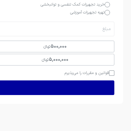
خرید تجهیزات کمک تنفسی و توانبخشی
تهیه تجهیزات آموزشی
مبلغ
500,000
تومانءءء
5,000,000
تومانءءء
قوانین و مقررات را می‌پذیرم